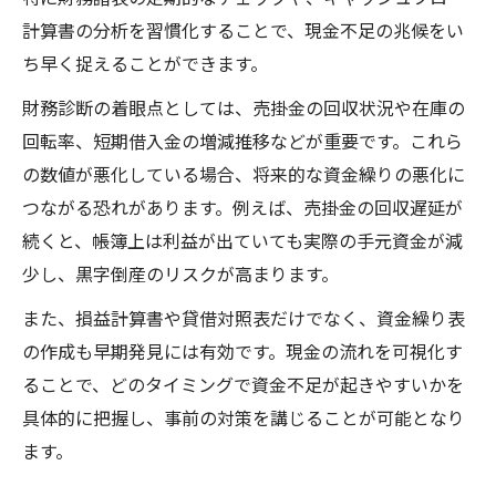
計算書の分析を習慣化することで、現金不足の兆候をい
企業経営に効く資金繰り・財務診断の基礎
ち早く捉えることができます。
知識
現金不足を防ぐための資金管理チェック法
財務診断の着眼点としては、売掛金の回収状況や在庫の
回転率、短期借入金の増減推移などが重要です。これら
資金繰りで実践する現金不足予防チェック
の数値が悪化している場合、将来的な資金繰りの悪化に
法
つながる恐れがあります。例えば、売掛金の回収遅延が
財務診断を活かした資金管理の見直しポイ
続くと、帳簿上は利益が出ていても実際の手元資金が減
ント
少し、黒字倒産のリスクが高まります。
現金不足の原因と資金繰りでの対策実例
また、損益計算書や貸借対照表だけでなく、資金繰り表
資金管理のチェックリストと財務診断の活
の作成も早期発見には有効です。現金の流れを可視化す
用
ることで、どのタイミングで資金不足が起きやすいかを
資金繰りによる現金流出の早期察知方法
具体的に把握し、事前の対策を講じることが可能となり
財務4表のつながりを理解し健全経営へ
ます。
資金繰り・財務診断で読む財務4表の基本