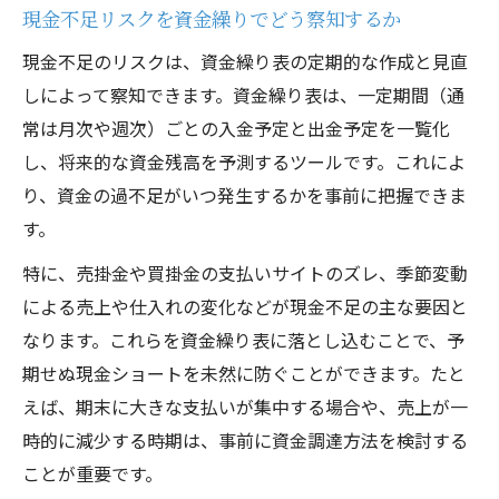
財務4表を活かした資金管理のポイント解説
現金不足リスクを資金繰りでどう察知するか
健全経営に必須の資金繰りと財務4表の関係
現金不足のリスクは、資金繰り表の定期的な作成と見直
財務診断で押さえる財務4表の読み解き方
しによって察知できます。資金繰り表は、一定期間（通
資金繰りの視点から見る財務4表の活用術
常は月次や週次）ごとの入金予定と出金予定を一覧化
資金繰りに強くなる運用ルール整理術
し、将来的な資金残高を予測するツールです。これによ
り、資金の過不足がいつ発生するかを事前に把握できま
資金繰り強化へ導く運用ルールの整理方法
す。
財務診断と合わせた資金管理ルールの重要
性
特に、売掛金や買掛金の支払いサイトのズレ、季節変動
による売上や仕入れの変化などが現金不足の主な要因と
資金繰り実務で使える運用ルールの作り方
なります。これらを資金繰り表に落とし込むことで、予
現金不足防止に効く資金管理ルールを考え
期せぬ現金ショートを未然に防ぐことができます。たと
る
えば、期末に大きな支払いが集中する場合や、売上が一
資金繰りと財務診断を活かすルール策定の
時的に減少する時期は、事前に資金調達方法を検討する
コツ
ことが重要です。
資金繰りと財務診断による改善への第一歩