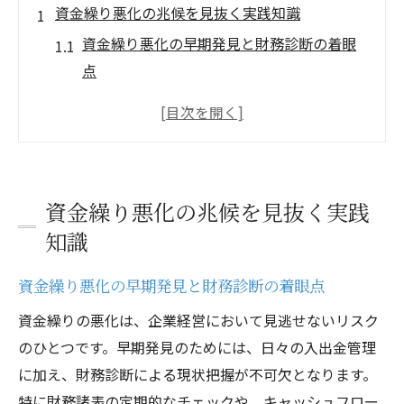
資金繰り悪化の兆候を見抜く実践知識
資金繰り悪化の早期発見と財務診断の着眼
点
現金不足リスクを資金繰りでどう察知する
か
売掛金遅延や在庫過多の兆候と資金繰り対
策
資金繰り悪化の兆候を見抜く実践
資金管理で見逃せない現金流出の特徴
知識
財務診断を活かした資金繰り悪化の防止法
財務診断から始める企業資金管理の基本
資金繰り悪化の早期発見と財務診断の着眼点
財務診断を基礎とした資金繰り管理の要点
資金繰りの悪化は、企業経営において見逃せないリスク
資金繰り改善に役立つ財務診断の実際
のひとつです。早期発見のためには、日々の入出金管理
企業資金管理で押さえたい診断ポイント
に加え、財務診断による現状把握が不可欠となります。
資金繰りと財務診断の基本ステップ解説
特に財務諸表の定期的なチェックや、キャッシュフロー