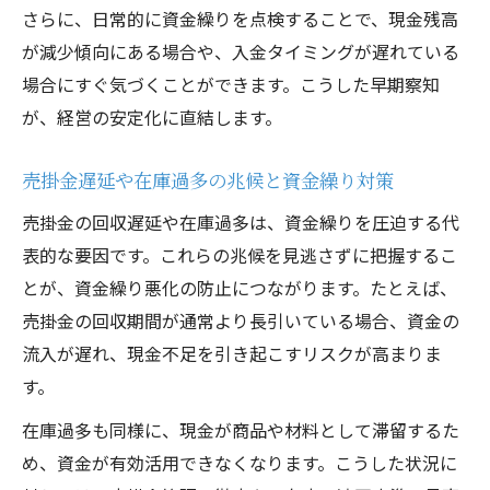
さらに、日常的に資金繰りを点検することで、現金残高
資金繰りと財務診断で始める改善アクショ
が減少傾向にある場合や、入金タイミングが遅れている
ン
場合にすぐ気づくことができます。こうした早期察知
現金不足脱却に向けた資金繰りの実践手順
が、経営の安定化に直結します。
財務診断を通じた資金繰り改善の進め方
資金繰り・財務診断で変わる企業資金管理
売掛金遅延や在庫過多の兆候と資金繰り対策
資金繰りを見直すことで得られる改善効果
売掛金の回収遅延や在庫過多は、資金繰りを圧迫する代
表的な要因です。これらの兆候を見逃さずに把握するこ
とが、資金繰り悪化の防止につながります。たとえば、
売掛金の回収期間が通常より長引いている場合、資金の
流入が遅れ、現金不足を引き起こすリスクが高まりま
す。
在庫過多も同様に、現金が商品や材料として滞留するた
め、資金が有効活用できなくなります。こうした状況に